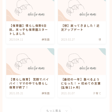
【保育園】慣らし保育6日
【想】戻ってきました！近
目。末っ子も保育園スター
況アップデート
トしました
2023.04.11
保育園
2023.02.27
想
【慣らし保育】 笑顔でバイ
【最初の一年】食べるよう
バイ：ママの中でも慣らし
になった！ + 初めての言葉
保育が終了！
(生後11ヶ月)
2021.05.21
保育園
2021.01.07
子育て
もっと見る