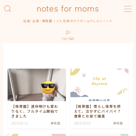
notes for moms
MENU
妊娠・出産・保育園 | 3人兄妹のママがシェアしたいノート
Category – pregnancy
Contact
ブログ紹介
Homepage
Privacy Policy
Profile | About this blog
Simple Home
みんなの出産エピソード
保育園
出産
出産準備
出産記録
【保育園】連休明けも変わ
【保育園】慣らし保育を終
まるっ子
りなく、フルタイム開始で
えて。泣かずにバイバイ？
弟くん
きました
食事とお昼で躍進
末っ子ちゃん
2023.05.11
保育園
2023.05.03
保育園
利用規約／特定商取引法に基づく表記