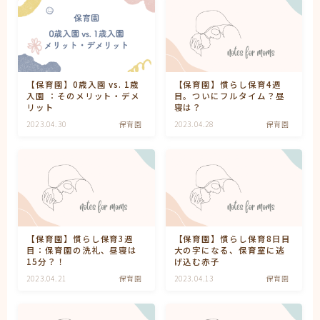
妊娠
妊娠中期
妊娠初期
妊娠後期
子育て
【保育園】0歳入園 vs. 1歳
【保育園】慣らし保育4週
有料記事の決済完了ページ
入園 ：そのメリット・デメ
目。ついにフルタイム？昼
運営者情報
リット
寝は？
2023.04.30
保育園
2023.04.28
保育園
【保育園】慣らし保育3週
【保育園】慣らし保育8日目
目：保育園の洗礼、昼寝は
大の字になる、保育室に逃
15分？！
げ込む赤子
2023.04.21
保育園
2023.04.13
保育園