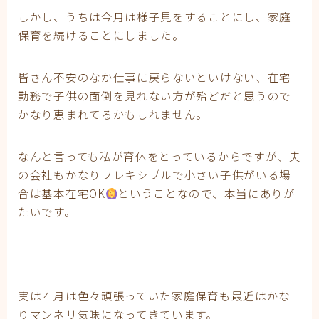
妊娠
しかし、うちは今月は様子見をすることにし、家庭
妊娠中期
保育を続けることにしました。
妊娠初期
妊娠後期
子育て
皆さん不安のなか仕事に戻らないといけない、在宅
有料記事の決済完了ページ
勤務で子供の面倒を見れない方が殆どだと思うので
運営者情報
かなり恵まれてるかもしれません。
なんと言っても私が育休をとっているからですが、夫
の会社もかなりフレキシブルで小さい子供がいる場
合は基本在宅OK
ということなので、本当にありが
たいです。
実は４月は色々頑張っていた家庭保育も最近はかな
りマンネリ気味になってきています。