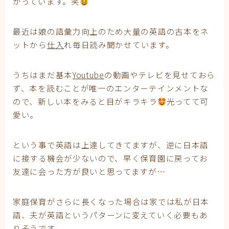
がっています。笑
最近は娘の語彙力向上のため大量の英語の古本をネ
ットから
仕入
れ毎日読み聞かせています。
うちはまだ基本
Youtube
の動画やテレビを見せておら
ず、本を読むことが唯一のエンターテインメントな
ので、新しい本をみると目がキラキラ
光ってて可
愛い。
という事で英語は上達してきてますが、逆に日本語
に接する機会が少ないので、早く保育園に戻ってお
友達に会った方が良いと思ってますが…
家庭保育がさらに長くなった場合は家では私が日本
語、夫が英語というパターンに変えていく必要もあ
りそうです。