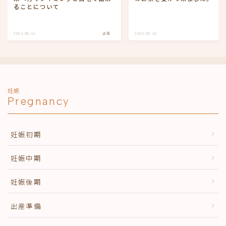
ることについて
2023.06.12
出産
2020.09.10
子
妊娠
Pregnancy
妊娠初期
妊娠中期
妊娠後期
出産準備