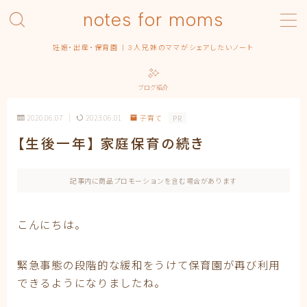
notes for moms
MENU
妊娠・出産・保育園 | 3人兄妹のママがシェアしたいノート
Category – pregnancy
Contact
ブログ紹介
Homepage
Privacy Policy
2020.06.07
2023.06.01
子育て
PR
Profile | About this blog
【生後一年】 家庭保育の続き
Simple Home
みんなの出産エピソード
保育園
記事内に商品プロモーションを含む場合があります
出産
出産準備
こんにちは。
出産記録
まるっ子
弟くん
緊急事態の段階的な緩和をうけて保育園が再び利用
末っ子ちゃん
できるようになりましたね。
利用規約／特定商取引法に基づく表記