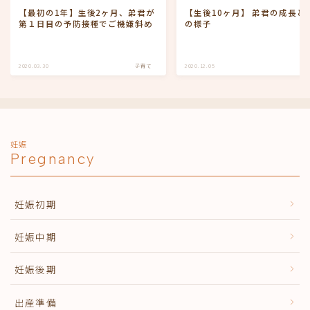
【最初の1年】生後2ヶ月、弟君が
【生後10ヶ月】 弟君の成長と
第１日目の予防接種でご機嫌斜め
の様子
2020.03.30
子育て
2020.12.05
子
妊娠
Pregnancy
妊娠初期
妊娠中期
妊娠後期
出産準備