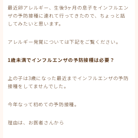
妊娠
最近卵アレルギー、生後9ヶ月の息子をインフルエン
妊娠中期
ザの予防接種に連れて行ってきたので、ちょっと話
妊娠初期
してみたいと思います。
妊娠後期
子育て
有料記事の決済完了ページ
アレルギー発覚については下記をご覧ください。
運営者情報
1歳未満でインフルエンザの予防接種は必要？
上の子は3歳になった最近までインフルエンザの予防
接種をしてませんでした。
今年なって初めての予防接種。
理由は、お医者さんから