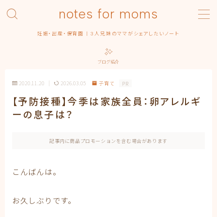
notes for moms
MENU
妊娠・出産・保育園 | 3人兄妹のママがシェアしたいノート
Category – pregnancy
Contact
ブログ紹介
Homepage
Privacy Policy
2020.11.20
2026.03.05
子育て
PR
Profile | About this blog
【予防接種】今季は家族全員：卵アレルギ
Simple Home
ーの息子は？
みんなの出産エピソード
保育園
出産
記事内に商品プロモーションを含む場合があります
出産準備
出産記録
こんばんは。
まるっ子
弟くん
末っ子ちゃん
お久しぶりです。
利用規約／特定商取引法に基づく表記