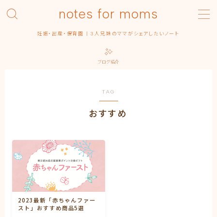
notes for moms
MENU
妊娠・出産・保育園 | 3人兄妹のママがシェアしたいノート
Category – pregnancy
Contact
ブログ紹介
Homepage
Privacy Policy
Profile | About this blog
TAG
Simple Home
おすすめ
みんなの出産エピソード
保育園
出産
出産準備
出産記録
まるっ子
弟くん
末っ子ちゃん
2023最新「赤ちゃんファー
利用規約／特定商取引法に基づく表記
スト」おすすめ商品5選