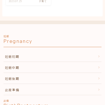
妊娠
2023.07.25
子育て
妊娠中期
妊娠初期
妊娠後期
子育て
有料記事の決済完了ページ
運営者情報
妊娠
Pregnancy
妊娠初期
妊娠中期
妊娠後期
出産準備
出産