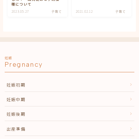
妊娠
種について
妊娠中期
2023.05.27
子育て
2021.02.12
子育て
妊娠初期
妊娠後期
子育て
有料記事の決済完了ページ
運営者情報
妊娠
Pregnancy
妊娠初期
妊娠中期
妊娠後期
出産準備