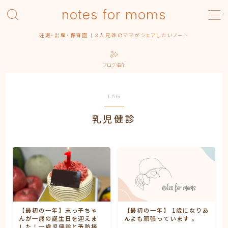
notes for moms
MENU
妊娠・出産・保育園 | 3人兄妹のママがシェアしたいノート
Category – pregnancy
Contact
ブログ紹介
Homepage
Privacy Policy
Profile | About this blog
TAG
Simple Home
乳児健診
みんなの出産エピソード
保育園
出産
出産準備
出産記録
まるっ子
弟くん
末っ子ちゃん
【最初の一年】末っ子ちゃ
【最初の一年】 1歳になりあ
利用規約／特定商取引法に基づく表記
んが一歳の誕生日を迎えま
んよも頑張っています 。
した！一歳児健診と予防接