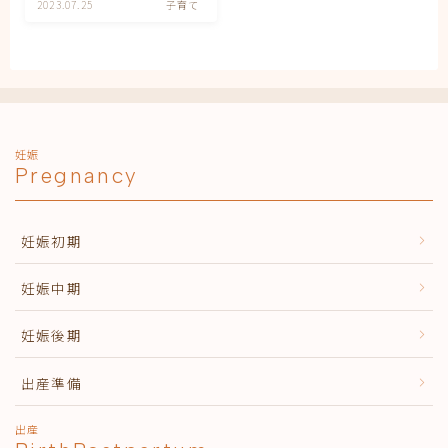
妊娠
2023.07.25
子育て
妊娠中期
妊娠初期
妊娠後期
子育て
有料記事の決済完了ページ
運営者情報
妊娠
Pregnancy
妊娠初期
妊娠中期
妊娠後期
出産準備
出産