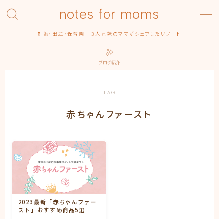
notes for moms
MENU
妊娠・出産・保育園 | 3人兄妹のママがシェアしたいノート
Category – pregnancy
Contact
ブログ紹介
Homepage
Privacy Policy
Profile | About this blog
TAG
Simple Home
赤ちゃんファースト
みんなの出産エピソード
保育園
出産
出産準備
出産記録
まるっ子
弟くん
末っ子ちゃん
2023最新「赤ちゃんファー
利用規約／特定商取引法に基づく表記
スト」おすすめ商品5選