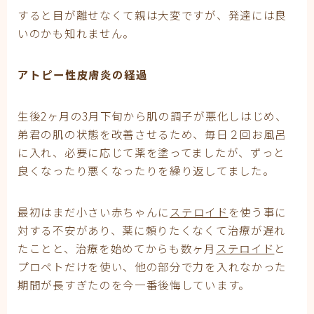
すると目が離せなくて親は大変ですが、発達には良
いのかも知れません。
アトピー
性皮膚炎の経過
生後2ヶ月の3月下旬から肌の調子が悪化しはじめ、
弟君の肌の状態を改善させるため、毎日２回お風呂
に入れ、必要に応じて薬を塗ってましたが、ずっと
良くなったり悪くなったりを繰り返してました。
最初はまだ小さい赤ちゃんに
ステロイド
を使う事に
対する不安があり、薬に頼りたくなくて治療が遅れ
たことと、治療を始めてからも数ヶ月
ステロイド
と
プロペトだけを使い、他の部分で力を入れなかった
期間が長すぎたのを今一番後悔しています。