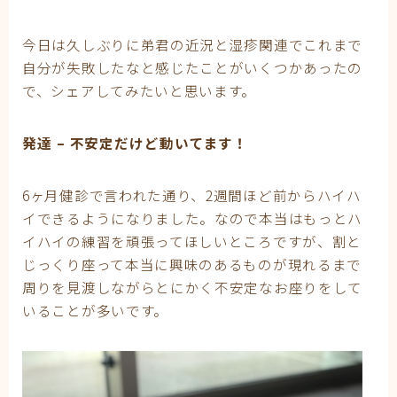
妊娠
妊娠中期
今日は久しぶりに弟君の近況と湿疹関連でこれまで
妊娠初期
自分が失敗したなと感じたことがいくつかあったの
妊娠後期
で、シェアしてみたいと思います。
子育て
有料記事の決済完了ページ
運営者情報
発達 – 不安定だけど動いてます！
6ヶ月健診で言われた通り、2週間ほど前からハイハ
イできるようになりました。なので本当はもっとハ
イハイの練習を頑張ってほしいところですが、割と
じっくり座って本当に興味のあるものが現れるまで
周りを見渡しながらとにかく不安定なお座りをして
いることが多いです。