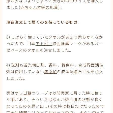
擦が少ないようちょっと大きめの90サイズを購入し
ました(
赤ちゃん本舗
の肌着)。
現在注文して届くのを待っているもの
3) しばらく使っていたタオルがあまり柔らかくなか
ったので、日本
アトピー
協会推薦マークがあるガー
ゼベースのタオルを注文しました。
4) 洗剤も蛍光増白剤、香料、着色料、合成界面活性
剤は使用していない
無添加
の液体洗濯石けんを注文
しました。
実は
オリゴ糖
のソープは以前実家に帰った時に使っ
た事があり、そういえばなんか数日肌の状態が良く
なってたのを思い出し(その時は数日だけだったので
完全に綺麗にはなってなかったので)、すぐに使って