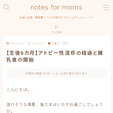
notes for moms
MENU
妊娠・出産・保育園 | 3人兄妹のママがシェアしたいノート
Category – pregnancy
Contact
ブログ紹介
Homepage
Privacy Policy
2020.08.25
2026.03.05
子育て
PR
Profile | About this blog
【生後6カ月】アトピー性湿疹の経過と離
Simple Home
乳食の開始
みんなの出産エピソード
保育園
出産
記事内に商品プロモーションを含む場合があります
出産準備
出産記録
こんにちは。
まるっ子
弟くん
末っ子ちゃん
溶けそうな真夏、皆さまはいかがお過ごしでしょう
利用規約／特定商取引法に基づく表記
か。