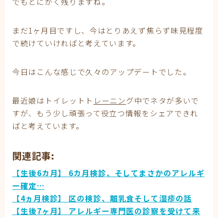
でもとにかく残りますね。
まだ1ヶ月目ですし、今はとりあえず焦らず味見程度
で続けていければと考えています。
今日はこんな感じで久々のアップデートでした。
最近娘はトイレットト
レーニン
グ中でネタが多いで
すが、もう少し頑張って役立つ情報をシェアできれ
ばと考えています。
関連記事:
【生後6カ月】 6カ月検診、そしてまさかのアレルギ
ー確定…
【4ヵ月検診】 区の検診、離乳食そして湿疹の話
【生後7ヶ月】 アレルギー専門医の診察を受けて来