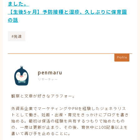
ました。
【生後5ヶ月】予防接種と湿疹、久しぶりに保育園
の話
#発達
Profile
penmaru
リサーチャー
観察と文章が好きなアラフォー。
外資系企業でマーケティングやPMを経験したジェネラリス
トとして働き、妊娠・出産・育児をきっかけにブログを書き
始める。最初は保活の経験を共有するつもりで始めたもの
の、一度は更新が止まり、その後、育休中に100記事以上を
書いて再び手を止めることに。