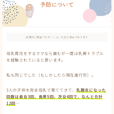
妊娠
妊娠中期
妊娠初期
妊娠後期
子育て
有料記事の決済完了ページ
記事内に商品プロモーションを含む場合があります
運営者情報
母乳育児をするママなら誰もが一度は乳房トラブル
を経験されていると思います。
私も同じでした（もしかしたら現在進行形）。
3人の子供を完全母乳で育ててきて、
乳腺炎になった
回数は長女3回、長男5回、次女4回で、なんと合計
12回
…