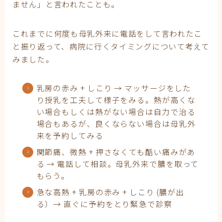
ません」と言われたことも。
これまでに何度も母乳外来に電話をして言われたこ
と振り返って、病院に行くタイミングについて考えて
みました。
乳房の赤み + しこり → マッサージをした
り授乳を工夫して様子をみる。熱が高くな
い場合もしくは熱がない場合は自力で治る
場合もあるが、良くならない場合は母乳外
来を予約してみる
関節痛、微熱 + 押さなくても酷い痛みがあ
る → 電話して相談。母乳外来で膿を取って
もらう。
急な高熱 + 乳房の赤み + しこり (膿が出
る）→ 直ぐに予約をとり緊急で診察