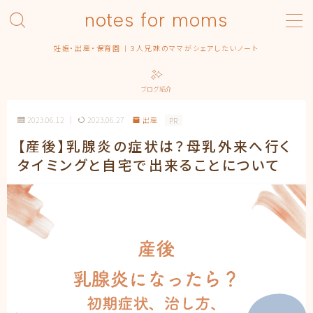
notes for moms
MENU
妊娠・出産・保育園 | 3人兄妹のママがシェアしたいノート
Category – pregnancy
Contact
ブログ紹介
Homepage
Privacy Policy
2023.06.12
2023.06.27
出産
PR
Profile | About this blog
【産後】乳腺炎の症状は？母乳外来へ行く
Simple Home
タイミングと自宅で出来ることについて
みんなの出産エピソード
保育園
出産
出産準備
出産記録
まるっ子
弟くん
末っ子ちゃん
利用規約／特定商取引法に基づく表記