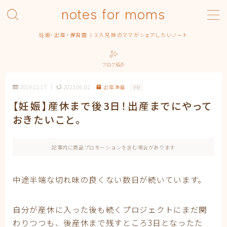
notes for moms
MENU
妊娠・出産・保育園 | 3人兄妹のママがシェアしたいノート
Category – pregnancy
Contact
ブログ紹介
Homepage
Privacy Policy
2019.12.17
2023.06.02
出産準備
PR
Profile | About this blog
【妊娠】産休まで後3日！出産までにやって
Simple Home
おきたいこと。
みんなの出産エピソード
保育園
出産
記事内に商品プロモーションを含む場合があります
出産準備
出産記録
中途半端な切れ味の良くない数日が続いています。
まるっ子
弟くん
末っ子ちゃん
自分が産休に入った後も続くプロジェクトにまだ関
利用規約／特定商取引法に基づく表記
わりつつも、後産休まで残すところ3日となったた