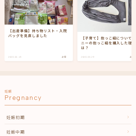
【出産準備】持ち物リスト・入院
バッグを見直しました
【子育て】抱っこ紐について②
ニーの抱っこ紐を購入した理
は？
2020.02.16
出産
2020.03.29
出産
妊娠
Pregnancy
妊娠初期
妊娠中期