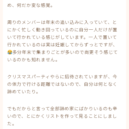
妊娠
め、何だか変な感覚。
妊娠中期
妊娠初期
周りのメンバーは年末の追い込みに入っていて、と
妊娠後期
にかく忙しく動き回っているのに自分一人だけが置
子育て
有料記事の決済完了ページ
いて行かれている感じがしています。一人で置いて
運営者情報
行かれているのは実は妊娠してからずっとですが、
多分年末で集まりごとが多いので尚更そう感じて
いるのかも知れません。
クリスマスパーティやらに招待されていますが、今
の体力で行ける距離ではないので、自分は何となく
諦めていたり。
でもだからと言って全部諦め家にばかりいるのも辛
いので、とにかくリストを作って見ることにしまし
た。