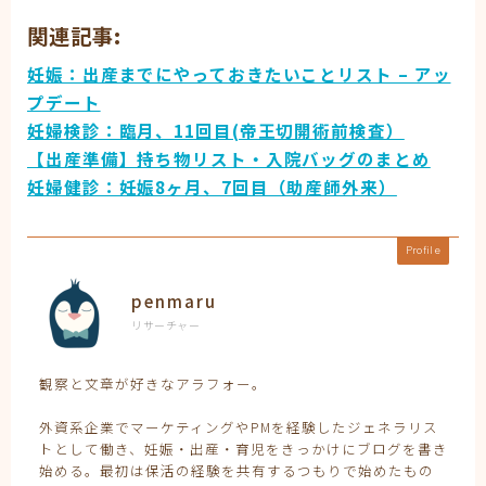
関連記事:
妊娠：出産までにやっておきたいことリスト – アッ
プデート
妊婦検診：臨月、11回目(帝王切開術前検査）
【出産準備】持ち物リスト・入院バッグのまとめ
妊婦健診：妊娠8ヶ月、7回目（助産師外来）
Profile
penmaru
リサーチャー
観察と文章が好きなアラフォー。
外資系企業でマーケティングやPMを経験したジェネラリス
トとして働き、妊娠・出産・育児をきっかけにブログを書き
始める。最初は保活の経験を共有するつもりで始めたもの