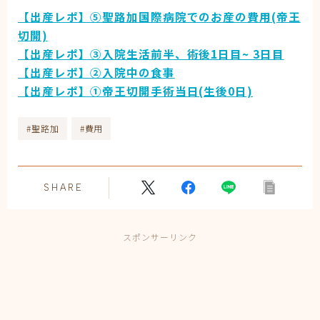
【出産レポ】⑤聖路加国際病院でのお産の費用(帝王
切開)
【出産レポ】③入院生活前半、術後1日目~ 3日目
【出産レポ】②入院中の食事
【出産レポ】①帝王切開手術当日(生後0日)
#聖路加
#費用
SHARE
スポンサーリンク