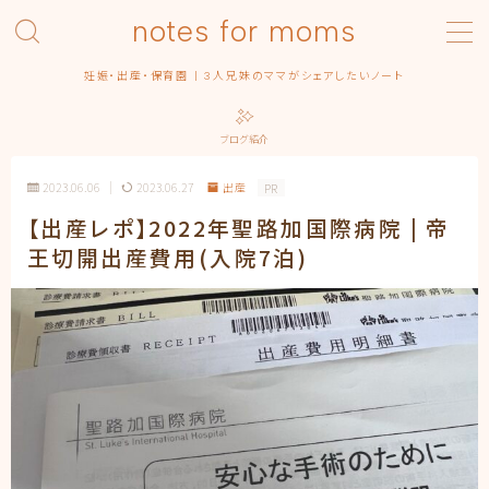
notes for moms
MENU
妊娠・出産・保育園 | 3人兄妹のママがシェアしたいノート
Category – pregnancy
Contact
ブログ紹介
Homepage
Privacy Policy
2023.06.06
2023.06.27
出産
PR
Profile | About this blog
【出産レポ】2022年聖路加国際病院 | 帝
Simple Home
王切開出産費用(入院7泊)
みんなの出産エピソード
保育園
出産
出産準備
出産記録
まるっ子
弟くん
末っ子ちゃん
利用規約／特定商取引法に基づく表記