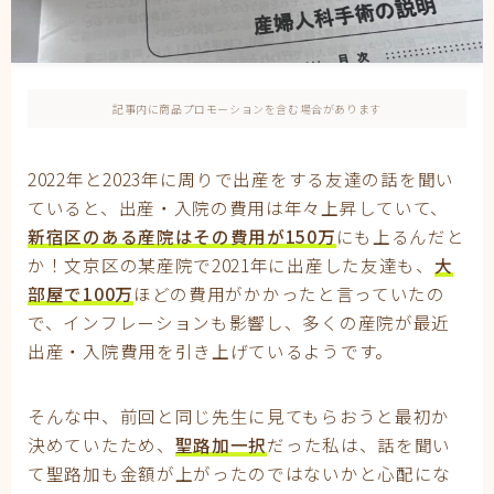
妊娠
妊娠中期
妊娠初期
妊娠後期
記事内に商品プロモーションを含む場合があります
子育て
有料記事の決済完了ページ
運営者情報
2022年と2023年に周りで出産をする友達の話を聞い
ていると、出産・入院の費用は年々上昇していて、
新宿区のある産院はその費用が150万
にも上るんだと
か！文京区の某産院で2021年に出産した友達も、
大
部屋で100万
ほどの費用がかかったと言っていたの
で、インフレーションも影響し、多くの産院が最近
出産・入院費用を引き上げているようです。
そんな中、前回と同じ先生に見てもらおうと最初か
決めていたため、
聖路加一択
だった私は、話を聞い
て聖路加も金額が上がったのではないかと心配にな