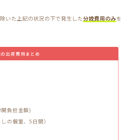
て除いた上記の状況の下で発生した
分娩費用のみ
を
院の出産費用まとめ
王切開負担金額)
ワーなしの個室、5日間）