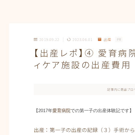
2019.09.22
2023.06.01
出産
PR
【出産レポ】④ 愛育病
ィケア施設の出産費用
記事内に商品プロ
【2017年
愛育病院
での第一子の出産体験記です】
出産：第一子の出産の記録（３）手術から